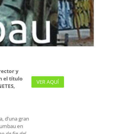
rector y
el título
VER AQUÍ
ETES,
a, d’una gran
 Rumbau en
 de fin del