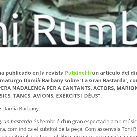
ha publicado en la revista
Putxinel·li
un artículo del di
maturgo Damià Barbany sobre ‘La Gran Bastarda’, con 
PERA NADALENCA PER A CANTANTS, ACTORS, MARION
ICS, TANCS, AVIONS, EXÈRCITS I DÉUS”.
e Damià Barbany:
 gran bastarda
és l’embrió d’un gran espectacle amb músic
ra, com indica el subtítol de la peça. Com assenyala Toni
íleg editorial que tanca el llibre:
un auto sacramental pagano