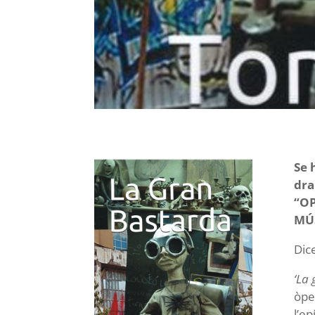
Se 
dra
“O
MÚS
Dic
‘La
òpe
l’ep