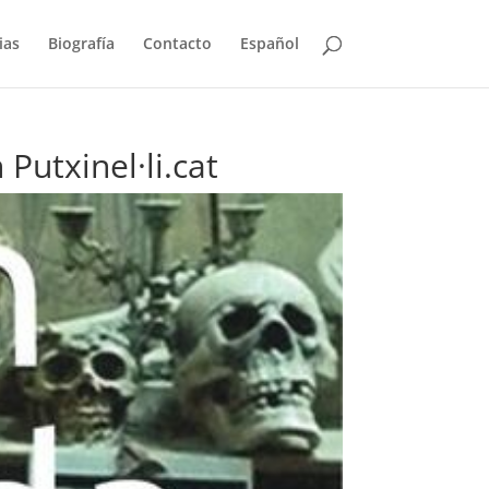
ias
Biografía
Contacto
Español
Putxinel·li.cat