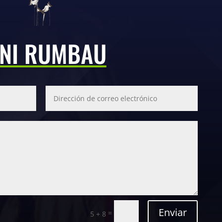
NI RUMBAU
Enviar
=
5 + 8