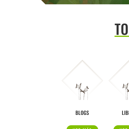
TO
BLOGS
LI